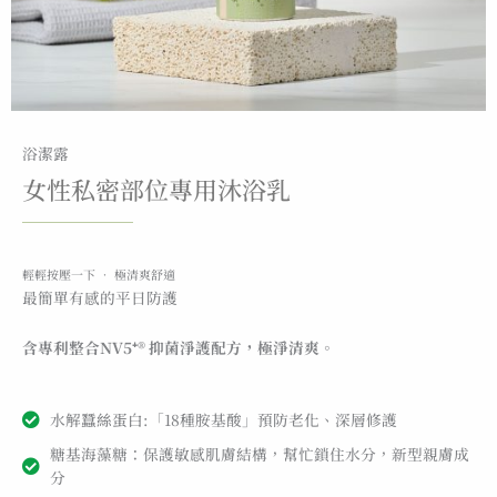
浴潔露
女性私密部位專用沐浴乳
輕輕按壓一下 ‧ 極清爽舒適
最簡單有感的平日防護
含專利整合NV5⁺® 抑菌淨護配方，極淨清爽。
水解蠶絲蛋白:「18種胺基酸」預防老化、深層修護
糖基海藻糖：保護敏感肌膚結構，幫忙鎖住水分，新型親膚成
分