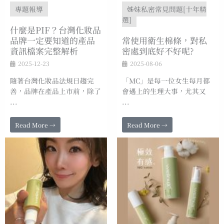
專題報導
姊妹私密常見問題[十年精
選]
什麼是PIF？台灣化妝品
品牌一定要知道的產品
常使用衛生棉條，對私
資訊檔案完整解析
密處到底好不好呢?
2025-12-23
2025-08-06
隨著台灣化妝品法規日趨完
「MC」是每一位女生每月都
善，品牌在產品上市前，除了
會遇上的生理大事，尤其又
...
...
Read More →
Read More →