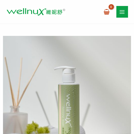
跳
至
主
要
內
容